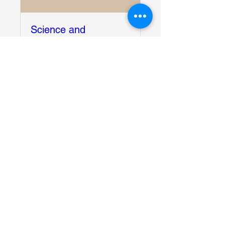
Science and
Technology
Conference
রবি ১৫ মার্চ
More info
Details