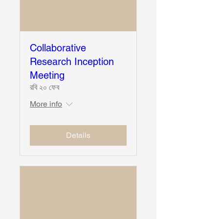
Collaborative
Research Inception
Meeting
রবি ২০ ফেব
More info
Details